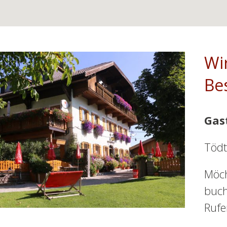
Wi
Be
Gas
Tödt
Möch
buch
Rufe