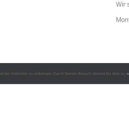
Wir 
Mont
eit der Webseite zu verbessen. Durch Deinen Besuch stimmst Du dem zu.
w